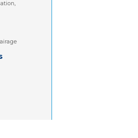
ation,
lairage
s