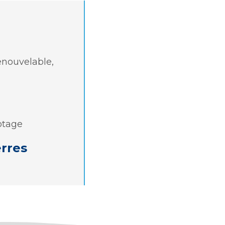
enouvelable,
otage
erres