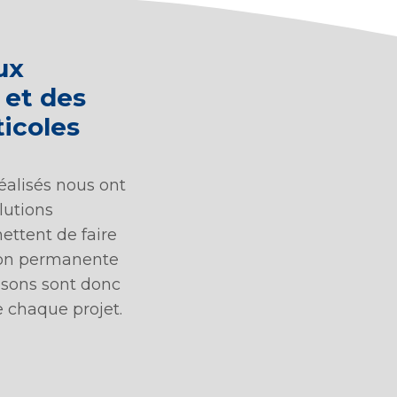
ux
 et des
icoles
éalisés nous ont
lutions
ettent de faire
ion permanente
osons sont donc
e chaque projet.