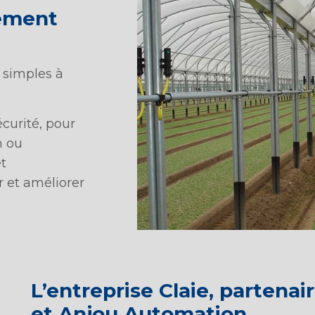
ement
 simples à
curité, pour
n ou
t
r et améliorer
L’entreprise Claie, partenai
et Anjou Automation