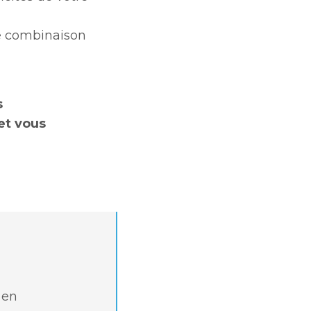
ne combinaison
s
et vous
 en