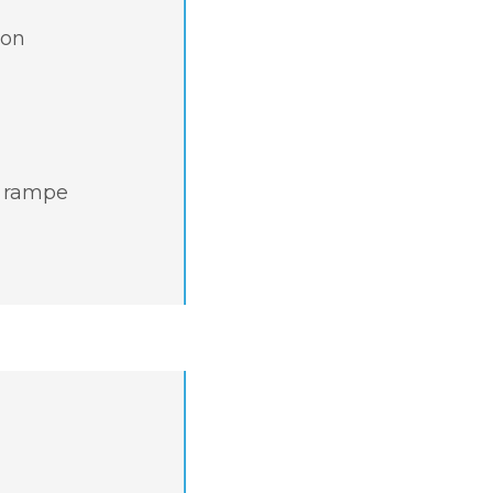
ion
, rampe